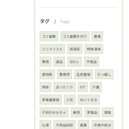
タグ
Tags
ゴミ屋敷
ゴミ屋敷片付け
豊橋
ミニマリスト
孤独死
特殊清掃
費用
遺品
SDGｓ
不用品
愛知県
豊橋市
生前整理
引っ越し
掃除
ぼったくり
IOT
介護
家電量販店
人形
ぬいぐるみ
子供のおもちゃ
解体
家電品
買取
仏壇
不用品回収
倉庫
中身の処分