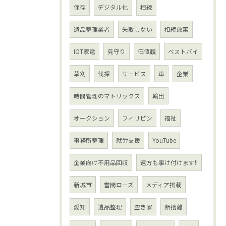
保存
デジタル化
相続
遺品整理業者
失敗しない
相続放棄
IOT家電
見守り
価値観
ベストバイ
草刈
伐採
サービス
車
企業
時間管理のマトリックス
輸出
オークション
フィリピン
福祉
事務所整理
就労支援
YouTube
企業向け不用品回収
遠方も駆け付けます!!
新城市
當間ローズ
メディア掲載
愛知
遺品整理
空き家
断捨離