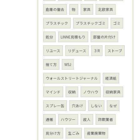
倉庫の撤去
物
家具
北欧家具
プラスチック
プラスチックゴミ
ゴミ
処分
LINNE見積もり
部屋の片付け
リユース
リデュース
３R
ストーブ
捨て方
WSJ
ウォールストリートジャーナル
経済紙
マインド
収納
ノウハウ
収納家具
スプレー缶
穴あけ
しない
なぜ
通帳
ハウツー
故人
詐欺業者
見分け方
生ごみ
産業廃棄物