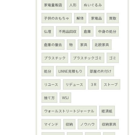
家電量販店
人形
ぬいぐるみ
子供のおもちゃ
解体
家電品
買取
仏壇
不用品回収
倉庫
中身の処分
倉庫の撤去
物
家具
北欧家具
プラスチック
プラスチックゴミ
ゴミ
処分
LINNE見積もり
部屋の片付け
リユース
リデュース
３R
ストーブ
捨て方
WSJ
ウォールストリートジャーナル
経済紙
マインド
収納
ノウハウ
収納家具